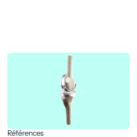
comprennent :
Temps opératoire plus court
Moins de pertes de sang
Amélioration des scores fonctionnels
Amélioration de l'amplitude des mouvements du genou
Références