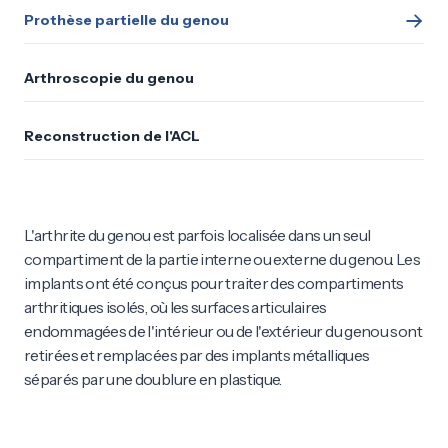
Prothèse partielle du genou
Arthroscopie du genou
Reconstruction de l'ACL
L'arthrite du genou est parfois localisée dans un seul
compartiment de la partie interne ou externe du genou. Les
implants ont été conçus pour traiter des compartiments
arthritiques isolés, où les surfaces articulaires
endommagées de l'intérieur ou de l'extérieur du genou sont
retirées et remplacées par des implants métalliques
séparés par une doublure en plastique.
Les avantages d'une arthroplastie partielle du genou
par rapport à une arthroplastie totale du genou