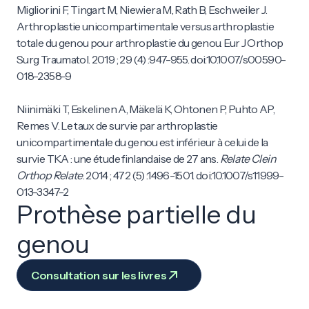
Migliorini F, Tingart M, Niewiera M, Rath B, Eschweiler J.
Arthroplastie unicompartimentale versus arthroplastie
totale du genou pour arthroplastie du genou. Eur J Orthop
Surg Traumatol. 2019 ; 29 (4) :947-955. doi:10.1007/s00590-
018-2358-9
Niinimäki T, Eskelinen A, Mäkelä K, Ohtonen P, Puhto AP,
Remes V. Le taux de survie par arthroplastie
unicompartimentale du genou est inférieur à celui de la
survie TKA : une étude finlandaise de 27 ans.
Relate Clein
Orthop Relate
. 2014 ; 472 (5) :1496-1501. doi:10.1007/s11999-
013-3347-2
Prothèse partielle du
genou
Consultation sur les livres