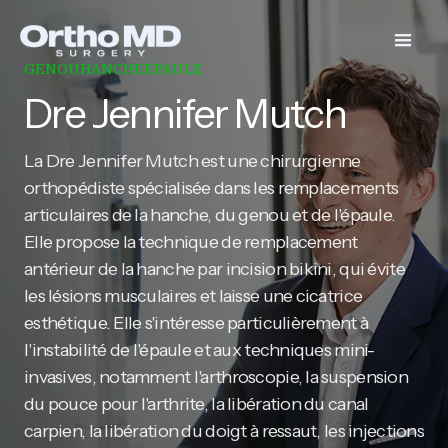
GENOU
HANCHE
ÉPAULE
Dre Jennifer Mutch
La Dre Jennifer Mutch est une chirurgienne
orthopédiste spécialisée dans les remplacements
articulaires de la hanche, du genou et de l'épaule.
Elle propose la technique de remplacement
antérieur de la hanche par incision bikini, qui évite
les lésions musculaires et laisse une cicatrice
esthétique. Elle s'intéresse particulièrement à
l'instabilité de l'épaule et aux techniques mini-
invasives, notamment l'arthroscopie, la suspension
du pouce pour l'arthrite, la libération du canal
carpien, la libération du doigt à ressaut, les injections