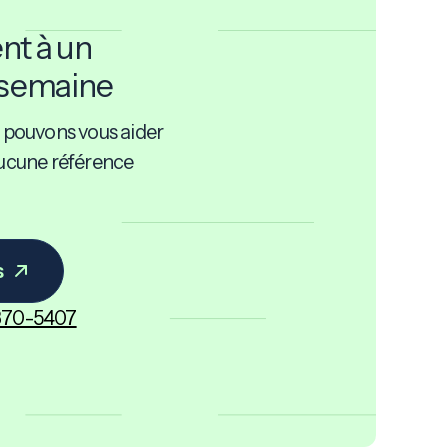
nt à un
e semaine
pouvons vous aider
Aucune référence
s
 370-5407